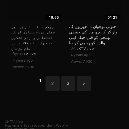
16:56
01:21
جنونی نوجوان نے چھریوں کے
بوگس حلقہ بندیوں اور
وار کر کے چھ ماہ کی حقیقی
جعلی مردم شماری کر کے
بھتیجی کو قتل جبکہ اپنی
انتخابی وارڈز تشکیل
والدہ کو زخمی کر دیا
دیے جانے کے خلاف پہیہ
جام ہڑتال
By:
JKTV Live
By:
JKTV Live
4 years ago
4 years ago
Views: 7,930
Views: 7,290
1
2
3
>
JKTV Live
Kashmir's first independent WebTv