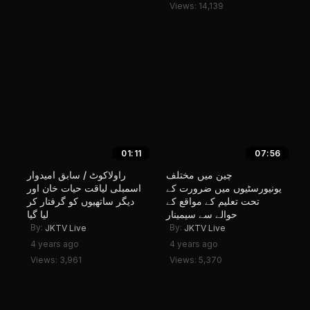
Views: 14,139
01:11
07:56
چین میں مختلف
راولاکوٹ / سابق امیدوار
یونیورسٹیوں میں ضرورت کے
اسمبلی لیاقت حیات خان اور
تحت تعلیم کے مواقع کے
دیگر ساتھیوں کو گرفتار کر
حوالے سے سیمینار
لیا گیا
By:
By:
JKTV Live
JKTV Live
4 years ago
4 years ago
Views: 3,961
Views: 5,370