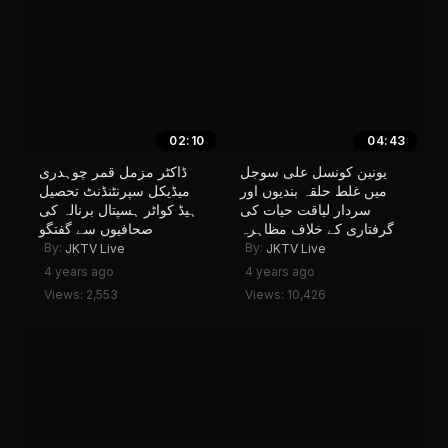
02:10
04:43
یونین کونسل علی سوجل
ڈاکٹر مزمل قمر چوہدری
میں غلط حلقہ بندیوں اور
میڈیکل سپرنٹنڈنٹ تحصیل
سردار لیاقت حیات کی
ہیڈ کواٹر ہسپتال برنالہ کی
گرفتاری کے خلاف مظاہرہ
صحافیوں سے گفتگو
By:
By:
JKTV Live
JKTV Live
4 years ago
4 years ago
Views: 2,553
Views: 10,426