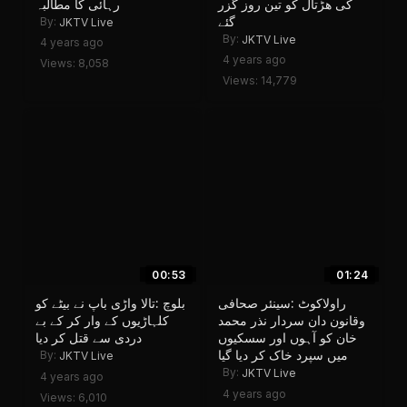
کی هڑتال کو تین روز گزر
رہائی کا مطالبہ
گئے
By:
JKTV Live
By:
JKTV Live
4 years ago
4 years ago
Views: 8,058
Views: 14,779
00:53
01:24
راولاکوٹ :سینئر صحافی
بلوچ :تالا واڑی باپ نے بیٹے کو
وقانون دان سردار نذر محمد
کلہاڑیوں کے وار کر کے بے
خان کو آہوں اور سسکیوں
دردی سے قتل کر دیا
میں سپرد خاک کر دیا گیا
By:
JKTV Live
By:
JKTV Live
4 years ago
4 years ago
Views: 6,010