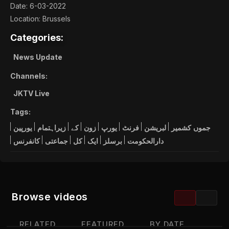
Date: 6-03-2022
Location: Brussels
Categories:
News Update
Channels:
JKTV Live
Tags:
جموں
کشمیر
لبریشن
فرنٹ
یورپ
زون
کے
زیراہتمام
یورپین
دارالحکومت
برسلز
ایک
کل
جماعتی
کانفرنس
Browse videos
RELATED
FEATURED
BY DATE