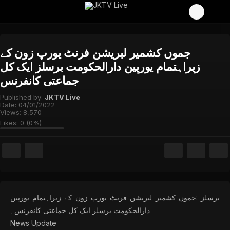
جموں کشمیر لبریشن فرنٹ یورپ زون کے
زیراہتمام یورپین دارالحکومت برسلز ایک کل
جماعتی کانفرنس
Published by:
JKTV Live
Date:
04/01/2022
Views:
8,570
Likes:
0
(
0
%)
برسلز :جموں کشمیر لبریشن فرنٹ یورپ زون کے زیراہتمام یورپین
دارالحکومت برسلز ایک کل جماعتی کانفرنس۔
News Update