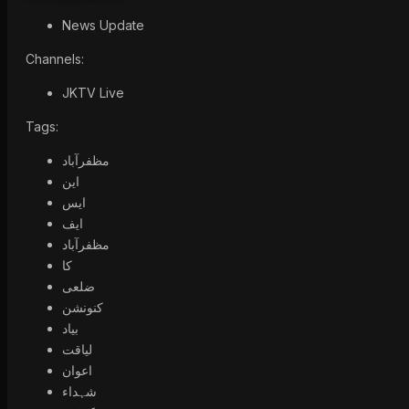
News Update
Channels:
JKTV Live
Tags:
مظفرآباد
این
ایس
ایف
مظفرآباد
کا
ضلعی
کنونشن
بیاد
لیاقت
اعوان
شہداء