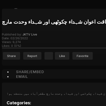
لیاقت اعوان شہداء چکوٹھی اور شہداء وحدت مارچ
Published by:
JKTV Live
Date:
02/26/2022
Views:
9,274
Likes:
0
(
0
%)
Share
Report
Like
Favorite
SHARE/EMBED
EMAIL
ن شہداء چکوٹھی اور شہداء وحدت مارچ مظفرآباد میں منعقد ہوا
Categories: