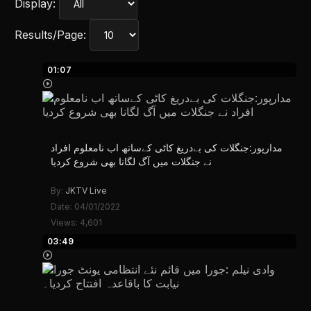
Display:
Results/Page:
01:07
مدارپور:جنگلات کی بےدریغ کاٹی کےساتھ اب نامعلوم افراد
نے جنگلات میں آگ لگانا بھی شروع کردیا
By:
JKTV Live
Date: 04/01/2022
Views: 4,601
03:49