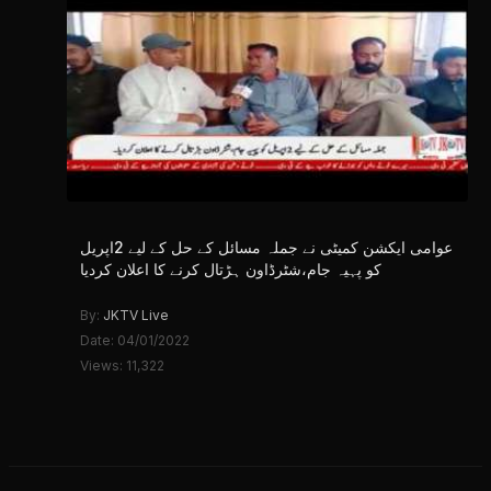
عوامی ایکشن کمیٹی نے جملہ مسائل کے حل کے لیے 2اپریل
کو پہیہ جام،شٹرڈاون ہڑتال کرنے کا اعلان کردیا
By:
JKTV Live
Date: 04/01/2022
Views: 11,322