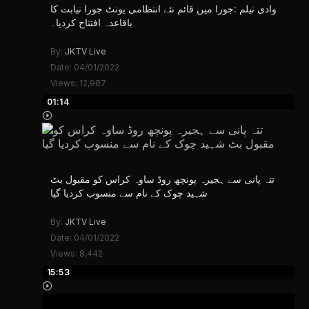
وادی نیلم :جورا میں قائم نئے انتظامی یونٹ جورا نیابت کا
باقاعدہ افتتاح کردیا۔
By:
JKTV Live
Date: 04/01/2022
Views: 12,987
01:14
تتہ پانی سے ہجیرہ پونچھ روڈ ساوہ کراس کو مقبول بٹ
شہید چوک کے نام سے منسوب کردیا گیا
By:
JKTV Live
Date: 04/01/2022
Views: 8,442
15:53