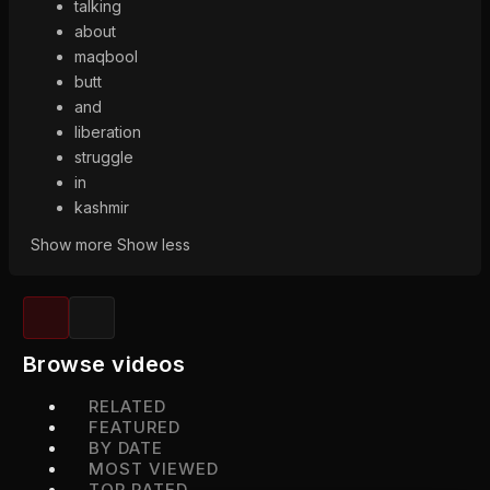
talking
about
maqbool
butt
and
liberation
struggle
in
kashmir
Show more
Show less
Browse videos
RELATED
FEATURED
BY DATE
MOST VIEWED
TOP RATED