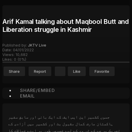
Arif Kamal talking about Maqbool Butt and
Liberation struggle in Kashmir
Published by:
JKTV Live
Date:
04/01/2022
Views:
10,682
Likes:
0
(
0
%)
Share
Report
Like
Favorite
SHARE/EMBED
EMAIL
جموں کشمیر این ایس ایف کے ایک بانی اور سابق سفیر
ہاکستان عارف کمال مقبول بٹ اور کشمیر میں آزادی کے
تحریک پر جے کے ٹی وی کے لیے خصوصی طور پر اپنے خیالات کا