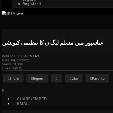
Register
عباسپور میں مسلم لیگ ن کا تنظیمی کنونشن
Published by:
JKTV Live
Date:
04/01/2022
Views:
11,066
Likes:
0
(
0
%)
Share
Report
Like
Favorite
SHARE/EMBED
EMAIL