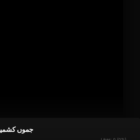
جموں کشمیر 
Likes:
0
(
0
%)