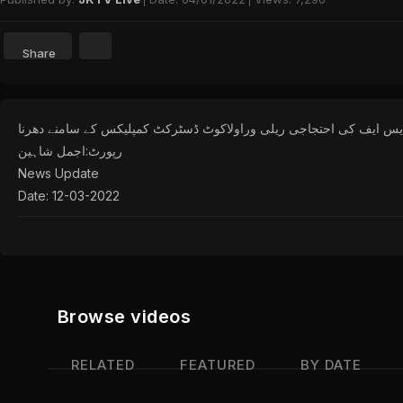
Share
ایس ایف کی احتجاجی ریلی وراولاکوٹ ڈسٹرکٹ کمپلیکس کے سامنے دھرنا
رپورٹ:اجمل شاہین
News Update
Date: 12-03-2022
Location: Rawalakot
Categories:
News Update
Browse videos
Channels:
JKTV Live
RELATED
FEATURED
BY DATE
Tags: