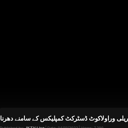
یلی وراولاکوٹ ڈسٹرکٹ کمپلیکس کے سامنے دھرنا
Published by:
JKTV Live
Date:
04/01/2022
Views:
7,290