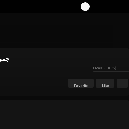
جموں
Likes:
0
(
0
%)
Favorite
Like