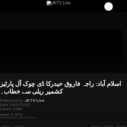
اسلام آباد: راجہ فاروق حیدرکا ڈی چوک آل پارٹیز
کشمیر ریلی سے خطاب۔
Published by:
JKTV Live
Date:
04/01/2022
Views:
7,290
Likes:
0
(
0
%)