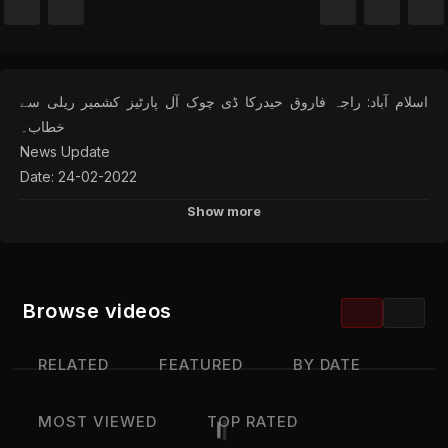
اسلام آباد: راجہ فاروق حیدرکا ڈی چوک آل پارٹیز کشمیر ریلی سے
خطاب۔
News Update
Date: 24-02-2022
Location: Islamabad
Show more
Categories:
News Update
Browse videos
Channels:
JKTV Live
RELATED
FEATURED
BY DATE
Tags:
اسلام
آباد
راجہ
فاروق
حیدرکا
ڈی
چوک
آل
پارٹیز
کشمیر
MOST VIEWED
TOP RATED
ریلی
سے
خطاب۔