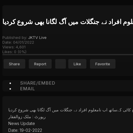
وم افراد نے جنگلات میں آگ لگانا بھی شروع کردیا
Published by:
JKTV Live
Date:
04/01/2022
Views:
4,601
Likes:
0
(
0
%)
Share
Report
Like
Favorite
SHARE/EMBED
EMAIL
 کاٹی کےساتھ اب نامعلوم افراد نے جنگلات میں آگ لگانا بھی شروع کردیا
رپورٹ : ملک زوالفقار
News Update
Date: 19-02-2022