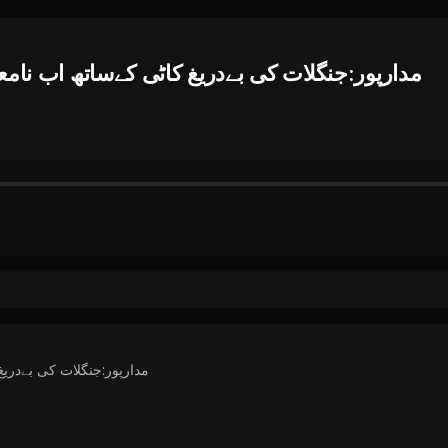
مدارپور:جنگلات کی بےدریغ کاٹی کےساتھ اب نامعل
مدارپور:جنگلات کی بےدریغ