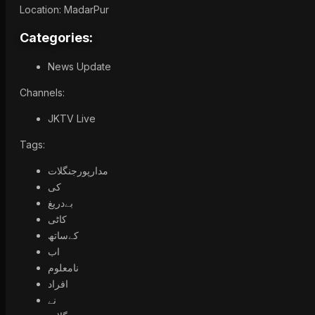
Location: MadarPur
Categories:
News Update
Channels:
JKTV Live
Tags:
مدارپورجنگلات
کی
بےدریغ
کاٹی
کےساتھ
اب
نامعلوم
افراد
نے