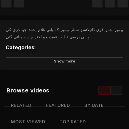
بھمبر :چنار فری ڈائیلائسز سنٹر بھمبر کے بانی غلام احمد چوہدری کی
پہلی برسی نہایت عقیدت و احترام سے منائی گئی
Categories:
News Update
Show more
Channels:
JKTV Live
Tags:
Browse videos
بھمبر
چنار
فری
ڈائیلائسز
سنٹر
کے
بانی
غلام
احمد
چوہدری
RELATED
FEATURED
BY DATE
کی
پہلی
برسی
کی
تقریب
MOST VIEWED
TOP RATED