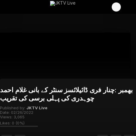
بھمبر :چنار فری ڈائیلائسز سنٹر کے بانی غلام احمد
چوہدری کی پہلی برسی کی تقریب
Published by:
JKTV Live
Date:
02/26/2022
Views:
3,065
Likes:
0
(
0
%)