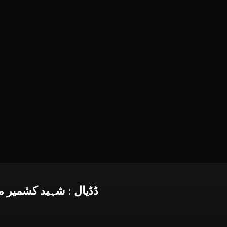
ڈڈیال : شہید کشمیر مقبول بٹ شہید ک