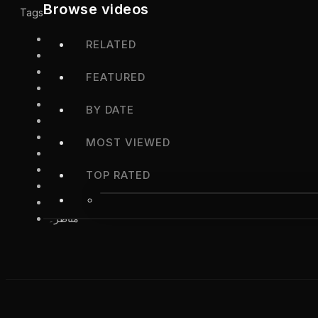
Browse videos
Tags:
ڈڈیال
RELATED
شہید
کشمیر
FEATURED
مقبول
بٹ
BY DATE
شہید
کے38
MOST VIEWED
ویں
یوم
TOP RATED
شہادت
کے
مناظر۔
JKTV Live