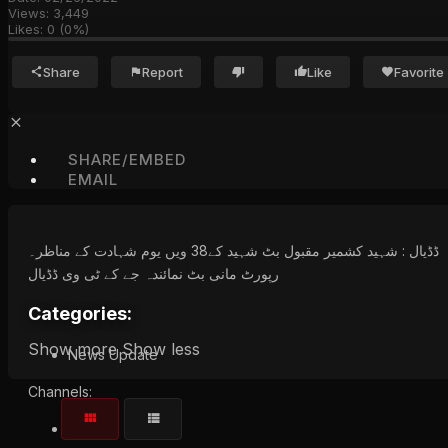
Views:
3,449
Likes:
0
(
0
%)
Share
Report
Like
Favorite
SHARE/EMBED
EMAIL
ڈڈیال : شہید کشمیر مقبول بٹ شہید کے38 ویں یوم شہادت کے مناظر۔
رپورٹ مانی بٹ نمائندہ جے کے ٹی وی ڈڈیال
Categories:
Show more
Show less
News Update
Channels:
JKTV Live