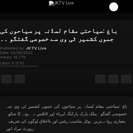
باغ :سیاحتی مقام لسڈنہ پر سیاحوں کی
جموں کشمیر ٹی وی سے خصوصی گفتگو ۔۔
Published by:
JKTV Live
Date:
02/26/2022
Views:
14,779
Likes:
0
(
0
%)
باغ :سیاحتی مقام لسڈنہ پر سیاحوں کی جموں کشمیر ٹی وی سے
خصوصی گفتگو ۔پبلک پارک پارکنگ ایریاء اور ٹائلٹس نہ ہونے کا شکوہ
معیاری روڈ بہترین ہوٹل مناسب ریٹس اور بااخلاق لوگوں کی تعریف۔
رپورٹ مراد انور