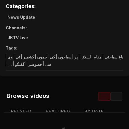
Categories:
News Update
Channels:
JKTV Live
Tags:
باغ
سیاحتی
مقام
لسڈنہ
پر
سیاحوں
کی
جموں
کشمیر
ٹی
وی
سے
خصوصی
گفتگو
۔۔
Browse videos
RELATED
FEATURED
BY DATE
MOST VIEWED
TOP RATED