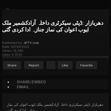
دھربازار :ڈپٹی سیکرٹری داخلہ آزادکشمیر ملک
ایوب اعوان کی نماز جنازہ ادا کردی گئی
Published by:
JKTV Live
Date:
02/26/2022
Views:
14,395
Likes:
0
(
0
%)
Share
Report
Like
Favorite
SHARE/EMBED
EMAIL
دھربازار :ڈپٹی سیکرٹری داخلہ آزادکشمیر ملک ایوب اعوان کی نماز
جنازہ ادا کردی گئی