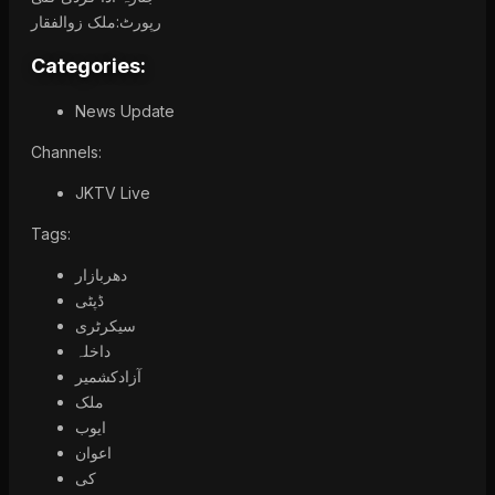
رپورٹ:ملک زوالفقار
Categories:
News Update
Channels:
JKTV Live
Tags:
دھربازار
ڈپٹی
سیکرٹری
داخلہ
آزادکشمیر
ملک
ایوب
اعوان
کی