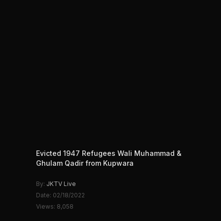
Evicted 1947 Refugees Wali Muhammad &
Ghulam Qadir from Kupwara
By:
JKTV Live
Date: 02/18/2022
Views: 8,058