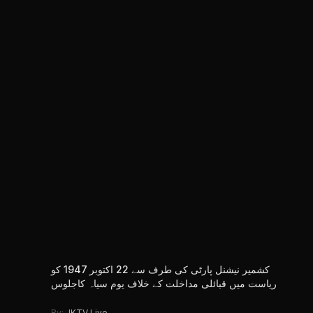
کشمیر نیشنل پارٹی کی طرف سے 22 اکتوبر 1947 کو
ریاست میں قبائلی مداخلت کے خلاف یوم سیاہ کاجلوس
By:
JKTV Live