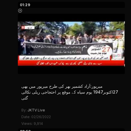
01:29
میرپور:آزاد کشمیر بھر کی طرح میرپور میں بھی
27اکتوبر1947 یوم سیاه کے موقع پر احتجاجی ریلی نکالی
گئی
By:
JKTV Live
Date: 02/26/2022
Views: 9,914