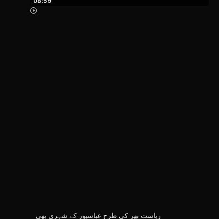
08:59
ریاست بھر کی طرح عباسپور کے شہری بھی