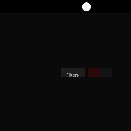
Filters
Display:
Results/Page: