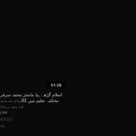
Sort by:
01:28
اسلام گڑھ :ہیڈ ماسٹر محمد سرفر
محکمہ تعلیم میں 32سا
کے بعد ریٹا
Live
18/2022
146