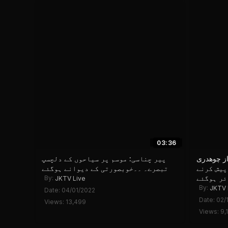
03:36
از چوھدری
پیر چناسی: موسم پر سیاحوں کے دلچسپ
ل خدمات پیش کرنے
تبصرے۔ ۔۔خوبصورتی کے دیوانے ہوگئے
ئر ہوگئے
By:
JKTV Live
By:
JKTV 
Date: 04/01/2022
Date: 02/
Views: 13,499
Views: 9,