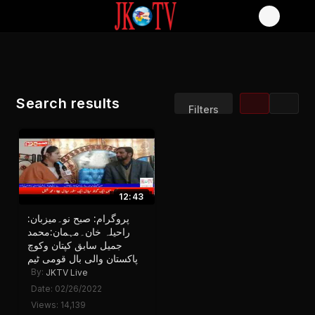
Search results
Filters
Sort by:
Display:
Results/Page:
12:43
پروگرام: صبح نو۔میزبان:
راحیلہ خان۔مہمان:محمد
جمیل سابق کپتان وکوچ
پاکستان والی بال قومی ٹیم
By:
JKTV Live
Date: 02/26/2022
Views: 14,139