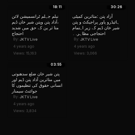
18:11
30:26
آزاد پتن :متاثرین کمیٹی
نیلم جہلم ٹرانسمیشن لائن
ہائیڈرو پاور پراجیکٹ و پتن
،آذاد پتن وپتن شیر خان ڈیم
شیر خان ڈیم کے زیر اہتمام
متا ثر ین کے حق میں شدید
احتجاجی مظاہرہ۔
احتجاج
By:
By:
JKTV Live
JKTV Live
4 years ago
4 years ago
Views: 15,163
Views: 3,066
03:55
پتن شیر خان ضلع سدھنوتی
میں متاثرین آذاد پتن ڈیم اور
انسانی حقوق کی تنظیموں کا
جوائنٹ سیمنار
By:
JKTV Live
4 years ago
Views: 3,834