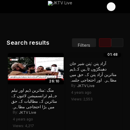
Search results
Filters
01:48
Sort by:
Display:
آزاد پتن :پتن شیر خان
Results/Page:
دھینگڑوں ٹاہیں کےڈیم
متاثرین آزاد پتن کے حق میں
مظاہرہ اور احتجاجی جلسہ
26:10
By:
JKTV Live
منگ :متاثرین ڈیم اور نیلم
4 years ago
جہلم ٹرانسمیشن لائنوں کے
Views: 2,553
متاثرین کے مطالبات کے حق
میں بڑا احتجاجی مظاہرہ
By:
JKTV Live
4 years ago
Views: 4,217