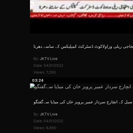
جاجی ریلی وراولاکوٹ ڈسٹرکٹ کمپلیکس کے سامنے دھرنا
By:
JKTV Live
Date: 04/01/2022
Views: 7,290
03:24
 سیل کے انچارج سردار عمیر پرویز خان کی میڈیا سےگفتگو
By:
JKTV Live
Date: 04/01/2022
Views: 8,890