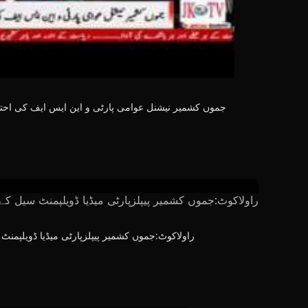
جموں کشمیر نیشنل عوامی پارٹی و این ایس ایف کی احت
راولاکوٹ:جموں کشمیر پیپلزپارٹی میڈیا ڈویلپمنٹ