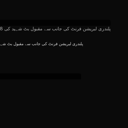
پلندری لبریشن فرنٹ کی جانب سے مقبول بٹ شہید کی 38 ویں یوم شہادت عقیدت و احترام سے