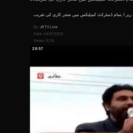
ے زیر اہتمام ڈسٹرکٹ کمپلیکس میں شجر کاری کی تقریب
By:
JKTV Live
Date: 04/01/2022
Views: 5,114
29:57