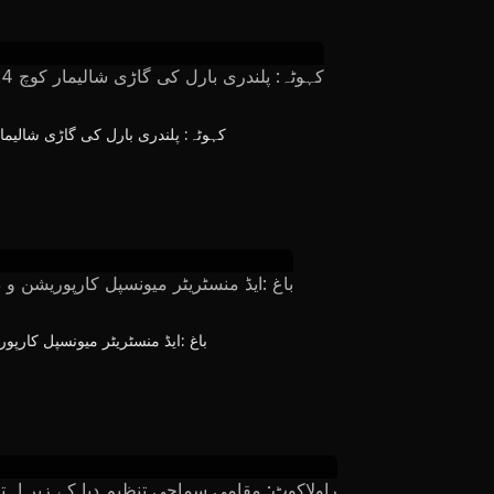
کہوٹہ: پلندری بارل کی گاڑی شالیمار کوچ 124راولپنڈی سے آتے ہوئے کہوٹہ کے م
باغ :ایڈ منسٹریٹر میونسپل کارپ