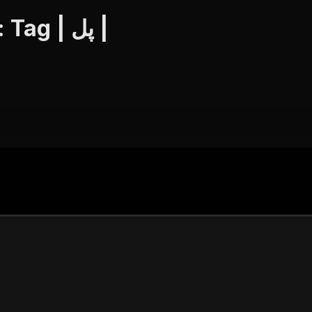
JKTV Live | Videos | Search: Tag | پل |