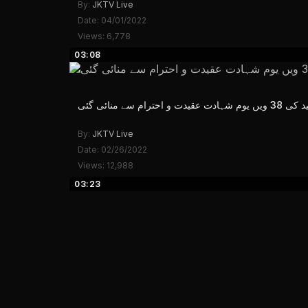
By:
JKTV Live
Date: 04/01/2022
Views: 6,778
03:08
 منائی گئی
By:
JKTV Live
Date: 02/26/2022
Views: 12,988
03:23