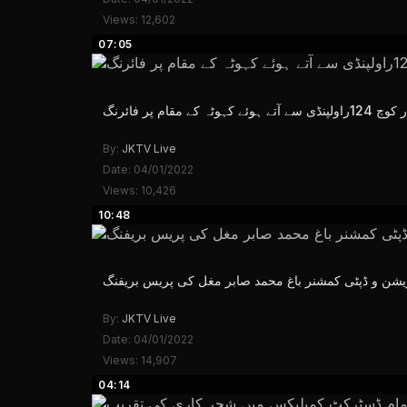
Views: 12,602
07:05
قام پر فائرنگ
By:
JKTV Live
Date: 04/01/2022
Views: 10,426
10:48
وریشن و ڈپٹی کمشنر باغ محمد صابر مغل کی پریس بریفنگ
By:
JKTV Live
Date: 04/01/2022
Views: 14,907
04:14