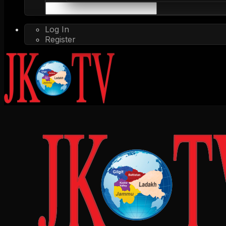
Log In
Register