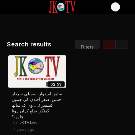
Search results
Filters
Sort by:
Display:
Results/Page:
02:53
سابق امیدوار اسمبلی سردار
حسن اصغر آفندی کی جموں
کشمیر ٹی۔وی کے ساتھ
گفتگو۔ضلع کہاں ہونا
چاہیے؟
By:
JKTV Live
4 years ago