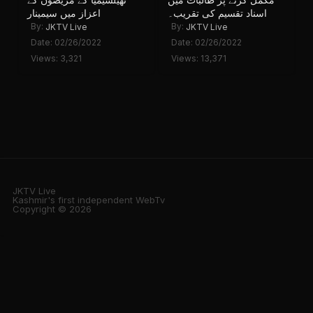
اسناد تقسیم کی تقریب۔
اعزاز میں سیمینار
By:
By:
JKTV Live
JKTV Live
Date: 02/26/2022
Date: 02/26/2022
Views: 3,321
Views: 13,371
JKTV Live
Kashmir's first independent WebTv
Copyright © 2026