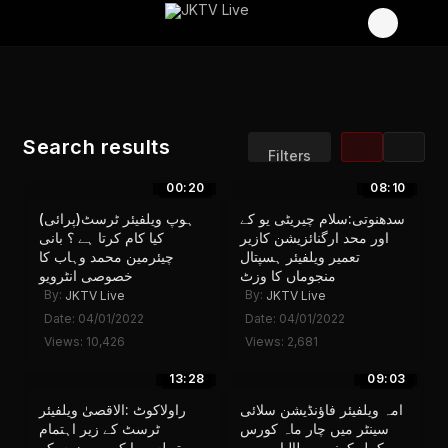
Search results
Filters
00:20
08:10
Sort by:
Display:
سدھنوتی:سلام چیریٹی یو کے
ہوپ ویلفیئر ٹرسٹ(پرائی)
Results/Page:
اور محد ارگنائزیشن کازیر
کیا کام کرتا ہے ؟ بانی
تعمیر ویلفیئر ہسپتال
چیئرمین محمد وہاب کا
منجوماں کا وزٹ
خصوصی انٹرویو
By:
By:
JKTV Live
JKTV Live
Date: 04/01/2022
Date: 04/01/2022
Views: 10,426
Views: 2,681
13:28
09:03
امہ ویلفیئر فاؤنڈیشن سلائی
راولاکوٹ :الاقصیٰ ویلفیئر
سینٹر میں چار ماہ کورس
ٹرسٹ کے زیر اہتمام
مکمل کرنے پر طالبات میں
تھیلسیمیا کے مریضوں کے