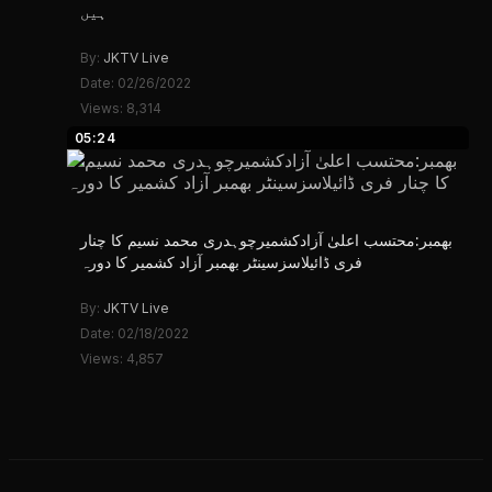
ہیں
By:
JKTV Live
Date: 02/26/2022
Views: 8,314
05:24
بھمبر:محتسب اعلیٰ آزادکشمیرچوہدری محمد نسیم کا چنار
فری ڈائیلاسزسینٹر بھمبر آزاد کشمیر کا دورہ
By:
JKTV Live
Date: 02/18/2022
Views: 4,857