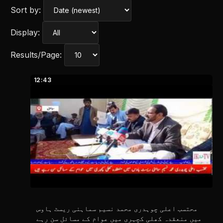
Sort by:
Display:
Results/Page:
12:43
محتسب اعلی چوہدری محمد نسیم سماہنی ریسٹ ہاوس
میں منعقدہ کھلی کچہری میں عوام کے مسائل سن رہے