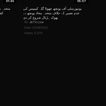
01:45
05:07
Display:
Results/Page:
یونیورسٹی آف پونچھ چهوٹا گلہ کیمپس کی
متحدہ م
عدم تعمیر کے خلاف متحدہ محاذ پونچھ نے
کف
بھوک ہڑتال شروع کر دی
By:
JKTV Live
Date: 02/18/2022
Views: 5,370