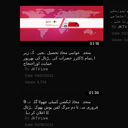
ونیورسٹی
 احتجاجی
نا ختم ۔
By:
JKTV 
Date: 02/
Views: 3,
01:19
متحدہ عوامی محاذ تحصیل ہجیرہ کے زیر
اہتمام ڈاکٹرز حضرات کی ہڑتال کی بھرپور
حمایت اوراحتجاج
By:
JKTV Live
Date: 04/01/2022
Views: 4,729
01:30
متحدہ محاذ ایکشن کمیٹی چهوٹا گلہ نے 9
فروری سے تا دم مرگ کفن پوش بھوک ہڑتال
کا اعلان کر دیا۔
By:
JKTV Live
Date: 02/18/2022