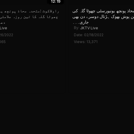
12:19
Sort by:
حاذ پونچھ یونیورسٹی چھوٹا گلہ کی
راولاکوٹ :متحدہ محاذ پونچھ ی
ن پوش بھوک ہڑتال دوسرے دن بھی
چھوٹا گلہ کا تین روزہ علامتی
جاری۔۔۔
دھر
By:
Live
JKTV Live
26/2022
Date: 02/18/2022
065
Views: 13,371