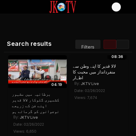
Search results
Filters
08:36
Sort by:
Display:
لالا قدیر کا اپنے وطن سے
Results/Page:
منفردانداز میں محبت کا
اظہار
By:
JKTV Live
04:19
Date: 02/26/2022
برطانیہ میں مشہور
Views: 7,674
کشمیری گلوکار لالا قدیر
اپنے فن کے زریعے
نوجوانوں کو گرماتے ہو
By:
JKTV Live
Date: 02/26/2022
Views: 6,650