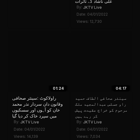
علی ناشاد کے تاثرات
By:
JKTV Live
Date: 04/01/2022
Views: 12,730
01:24
04:17
سینئر صحافی الطاف حمید
راولاکوٹ :سینئر صحافی
راو جسٹس عبدالمجید ملک
وقانون دان سردار نذر محمد
مرحوم کو خراج عقیدت پیش
خان کو آہوں اور سسکیوں
کر رہے ہیں
میں سپرد خاک کر دیا گیا
By:
By:
JKTV Live
JKTV Live
Date: 04/01/2022
Date: 04/01/2022
Views: 14,139
Views: 7,034