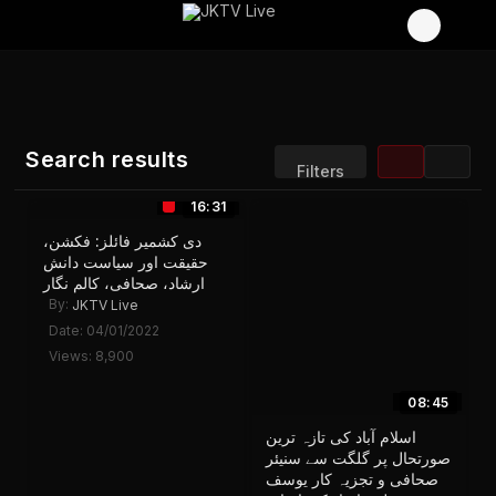
Search results
Filters
16:31
Sort by:
Display:
دی کشمیر فائلز: فکشن،
Results/Page:
حقیقت اور سیاست دانش
ارشاد، صحافی، کالم نگار
By:
JKTV Live
Date: 04/01/2022
Views: 8,900
08:45
اسلام آباد کی تازہ ترین
صورتحال پر گلگت سے سنیئر
صحافی و تجزیہ کار یوسف