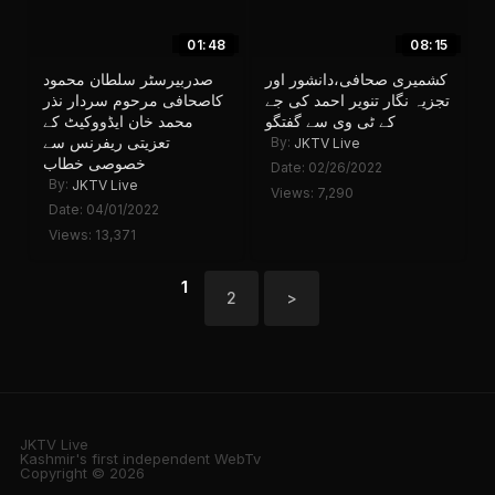
01:48
08:15
کشمیری صحافی،دانشور اور
صدربیرسٹر سلطان محمود
تجزیہ نگار تنویر احمد کی جے
کاصحافی مرحوم سردار نذر
کے ٹی وی سے گفتگو
محمد خان ایڈووکیٹ کے
تعزیتی ریفرنس سے
By:
JKTV Live
خصوصی خطاب
Date: 02/26/2022
By:
JKTV Live
Views: 7,290
Date: 04/01/2022
Views: 13,371
1
2
>
JKTV Live
Kashmir's first independent WebTv
Copyright © 2026