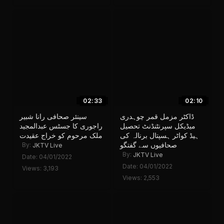
02:33
02:10
ڈاکٹر مزمل قمر چوہدری
سینئر صحافی رانا شبیر
میڈیکل سپرنٹنڈنٹ تحصیل
راجوری کا جسٹس عبدالمجید
ہیڈ کواٹر ہسپتال برنالہ کی
ملک مرحوم کو خراج عقیدت
صحافیوں سے گفتگو
By:
JKTV Live
By:
JKTV Live
Date: 04/01/2022
Date: 04/01/2022
Views: 3,193
Views: 2,553