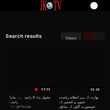
Search results
Filters
Sort by:
Display:
Results/Page:
03:53
05:49
بھارت کے زیر انتظام ریاست
مقبول بٹ کا راستہ ہے ہمارا
جموں و کشمیر کے
راستہ
خوبصورت گاؤں کے مناظر
By:
JKTV Live