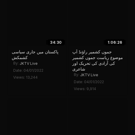
34:30
1:06:26
جموں کشمیر راؤنڈ اَپ
پاکستان میں جاری سیاسی
موضوع ریاست جموں کشمیر
کشمکش
کی آزادی کی تحریک اور
By:
JKTV Live
شاعری
Date: 04/01/2022
By:
JKTV Live
Views: 13,244
Date: 04/01/2022
Views: 9,914