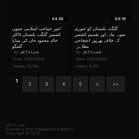
04:05
03:19
گلگت بلتستان کو عبوری
امیر جماعت اسلامی جموں
صوبہ بنانے اور تقسیم کشمیر
کشمیر گلگت بلتستان ڈاکٹر
کے خلاف بھرپور احتجاجی
خالد محمود خان کی میڈیا
مظاہرہ
گفتگو
By:
By:
JKTV Live
JKTV Live
Date: 04/01/2022
Date: 04/01/2022
Views: 13,756
Views: 6,651
1
2
3
4
5
>
>>
JKTV Live
Kashmir's first independent WebTv
Copyright © 2026