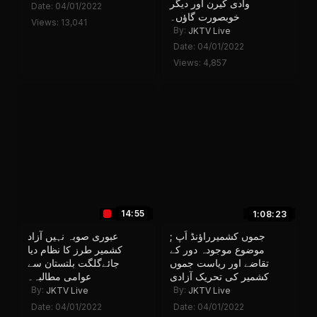
وادی کیرن اور دیگر
Date: 04/01/2022
خوبصورت گاؤں۔
Views: 13,041
By:
JKTV Live
Date: 04/01/2022
Views: 4,857
14:55
1:08:23
جموں کشمیرراؤنڈ اَپ ;
عبوری صوبہ نہیں آزاد
موضوع موجودہ دور کے
کشمیر طرز کا نظام دیا
تقاضے اور ریاست جموں
جائےگلگت بلتستان سے
کشمیر کی تحریک آزادی
عوامی مطالبہ۔
By:
By:
JKTV Live
JKTV Live
Date: 04/01/2022
Date: 04/01/2022