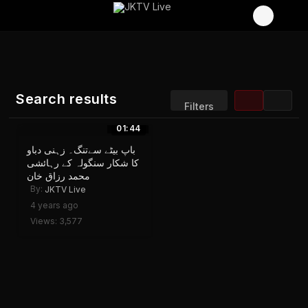
Search results
Filters
01:44
Sort by:
Display:
باپ بیٹے سےتنگ۔ زہنی دباو
Results/Page:
کا شکار سنگولہ کے رہائشی
محمد رزاق خان
By:
JKTV Live
4 years ago
Views: 3,577