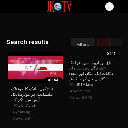
Search results
Filters
01:17
Sort by:
Display:
باغ :لوہاربیلہ میں خوفناک
Results/Page:
آتشزدگی دس سے زائد
دکانات ایک مکان اور متعدد
گاڑیاں جل کر خاکستر
00:54
By:
JKTV Live
تراڑکھل: بائیک کا خوفناک
4 years ago
ایکسیڈنٹ۔دو موٹرسائکل
Views: 8,698
آپس میں ٹکراگئے
By:
JKTV Live
4 years ago
Views: 9,914