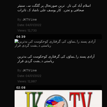
اسلام آباد کی تازہ ترین صورتحال پر گلگت سے سنیئر
صحافی و تجزیہ کار یوسف علی ناشاد کے تاثرات
By:
JKTV Live
Date: 04/01/2022
Views: 12,730
04:39
آزادی پسند راہنماؤں کی گرفتاری کوحکومت کی بدترین
ریاستی دہشت گردی قرار
By:
JKTV Live
Date: 04/01/2022
Views: 12,987
02:08