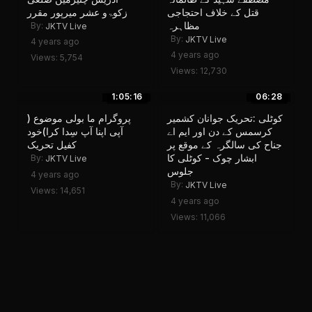
قتل کے خلاف احتجاجی
زکوۃو عشر میرپور مقرر
مظاہرہ
By:
JKTV Live
By:
JKTV Live
4 years ago
4 years ago
Views: 5,754
Views: 12,730
1:05:16
06:28
کوٹلی :تحریک جوانان کشمیر
پروگرام ما بولی موضوع (
کرسمس کے دن اور ایم اے
آپی اپنا آپ سِدا کرا)خود
جناح کی سالگرہ کے موقع پر
کفیل تحریک
ابشار چوک - کوٹلی کا
By:
JKTV Live
جلوس
4 years ago
By:
JKTV Live
Views: 14,651
4 years ago
Views: 11,066