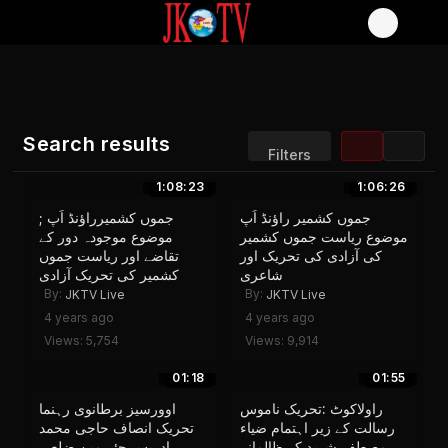
Search results
Filters
1:08:23
1:06:26
Sort by:
Display:
جموں کشمیر راؤنڈ اَپ
جموں کشمیرراؤنڈ اَپ ;
Results/Page:
موضوع ریاست جموں کشمیر
موضوع موجودہ دور کے
کی آزادی کی تحریک اور
تقاضے اور ریاست جموں
شاعری
کشمیر کی تحریک آزادی
By:
By:
JKTV Live
JKTV Live
4 years ago
4 years ago
Views: 5,754
Views: 9,914
01:18
01:55
راولاکوٹ :تحریک ناموس
اوورسیز برطانوی رہنما
رسالت کے زیر اہتمام ضیاء
تحریک انصاف حاجی محمد
مصطفے شہید کے ظالمانہ
ادریس چئیرمین ضلعی