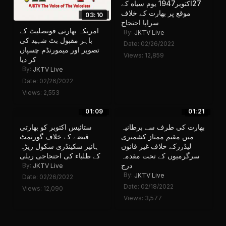
27اکتوبر1947 یوم سیاه کے
موقع پر بھارت کے خلاف
03:10
سراپا احتجاج
امریکہ بھارتی قونصلیٹ کے
By:
JKTV Live
باہر مقبول بٹ شہید کی
Date: 02/26/2022
تصویر اور میمورنڈم چسپاں
Views: 12,859
کر دیا
By:
JKTV Live
Date: 02/26/2022
Views: 2,553
01:09
01:21
بھارت کی طرف سے برطانیہ
ستائیس اکتوبر کو بھارتی
میں مقیم ممتاز کشمیری
قبضے کے خلاف گورنمٹ
لیڈرزکے خلاف غیر قانون
ہائیر سکینڈری سکول ریڑہ
سرگرمیوں کے تحت مقدمہ
کے طلباء کی احتجاجی ریلی
درج
By:
JKTV Live
By:
JKTV Live
Date: 02/26/2022
Date: 02/18/2022
Views: 12,090
Views: 3,577