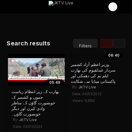
Search results
Filters
06:40
Sort by:
Display:
وزیر اعظم آزاد کشمیر
Results/Page:
سردار عبدلقیوم کی بھارت
ایٹم بم کی دھمکی اور
پاکستانی میڈیا سے شکایت
05:49
By:
JKTV Live
بھارت کے زیر انتظام ریاست
Date: 04/01/2022
جموں و کشمیر کے
Views: 8,890
خوبصورت گاؤں کے مناظر
وادی کیرن اور دیگر
خوبصورت گاؤں۔
By:
JKTV Live
Date: 04/01/2022