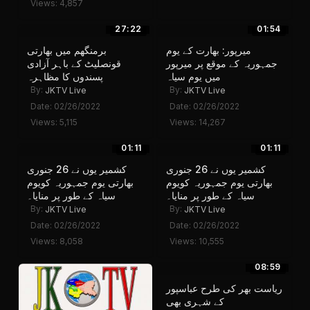
Views: 4,857
27:22
01:54
میرپور: بھارت کے یوم
برمنگھم میں بھارتی
جمہوریہ کے موقع پر میرپور
قونصلیٹ کے باہر آزادی
میں یوم سیاہ
پسندوں کا مظاہرہ
By:
By:
JKTV Live
JKTV Live
Date: 02/26/2022
Date: 02/26/2022
Views: 5,115
Views: 14,267
01:11
01:11
کشمیر یوں نے 26 جنوری
کشمیر یوں نے 26 جنوری
بھارتی یوم جمہوریہ کویوم
بھارتی یوم جمہوریہ کویوم
سیاہ کے طور پر منایا۔
سیاہ کے طور پر منایا۔
By:
By:
JKTV Live
JKTV Live
Date: 02/26/2022
Date: 02/26/2022
Views: 8,058
Views: 10,555
08:59
ریاست بھر کی طرح عباسپور
کے شہری بھی