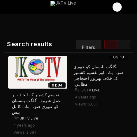
Search results
Filters
03:19
Sort by:
Display:
گلگت بلتستان کو عبوری
Results/Page:
صوبہ بنانے اور تقسیم کشمیر
کے خلاف بھرپور احتجاجی
مظاہرہ
01:04
By:
JKTV Live
تقسیم کشمیر کے ایجنڈے پر
4 years ago
عمل شروع۔ گلگت بلتستان
Views: 6,651
کو عبوری صوبہ بنانے کا بل
پیش
By:
JKTV Live
4 years ago
Views: 2,681