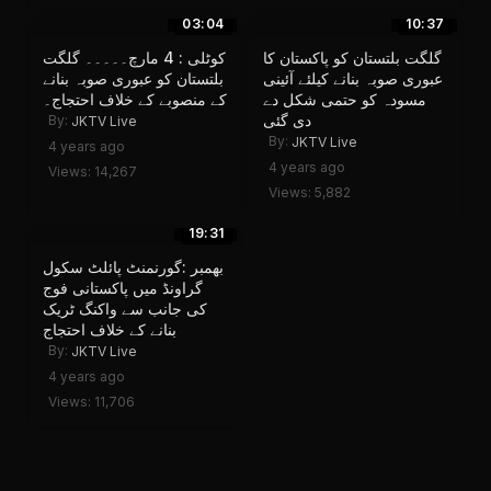
03:04
10:37
گلگت بلتستان کو پاکستان کا
کوٹلی : 4 مارچ۔۔۔۔۔ گلگت
عبوری صوبہ بنانے کیلئے آئینی
بلتستان کو عبوری صوبہ بنانے
مسودہ کو حتمی شکل دے
کے منصوبے کے خلاف احتجاج۔
دی گئی
By:
JKTV Live
By:
JKTV Live
4 years ago
4 years ago
Views: 14,267
Views: 5,882
19:31
بھمبر :گورنمنٹ پائلٹ سکول
گراونڈ میں پاکستانی فوج
کی جانب سے واکنگ ٹریک
بنانے کے خلاف احتجاج
By:
JKTV Live
4 years ago
Views: 11,706