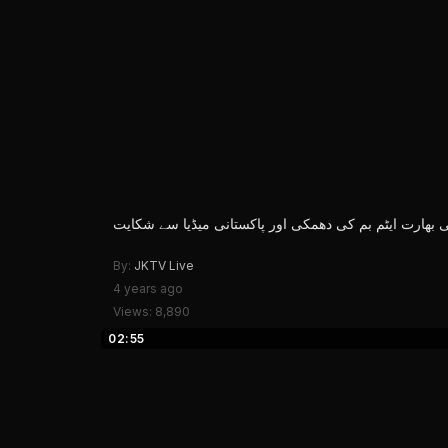
 بھارت ایٹم بم کی دھمکی اور پاکستانی میڈیا سے شکایت
By:
JKTV Live
4 years ago
Views: 8,890
02:55