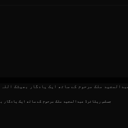
جسٹس ریٹائرڈ عبدالمجید ملک مرحوم کے ساتھ ایک یادگار بھ