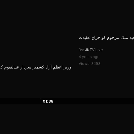
جید ملک مرحوم کو خراج عقیدت
By:
JKTV Live
4 years ago
Views: 3,193
وزیر اعظم آزاد کشمیر سردار عبدلقیوم کی
01:38