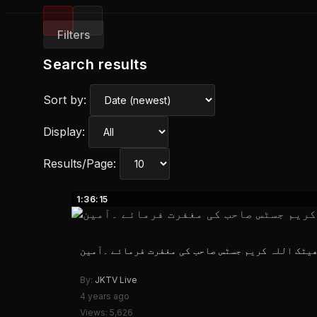
Filters
Search results
Sort by:
Display:
Results/Page:
1:36:15
یٹک اللہ کریم جسٹس صاحب کی مغفرت فرمائے ۔آمین
By:
JKTV Live
4 years ago
Views: 5,626