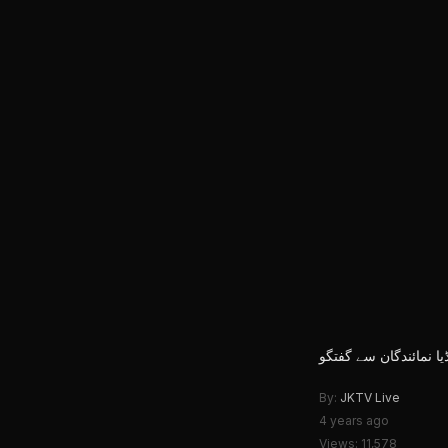
ا نمائندگان سے گفتگو
By:
JKTV Live
4 years ago
Views: 11,578