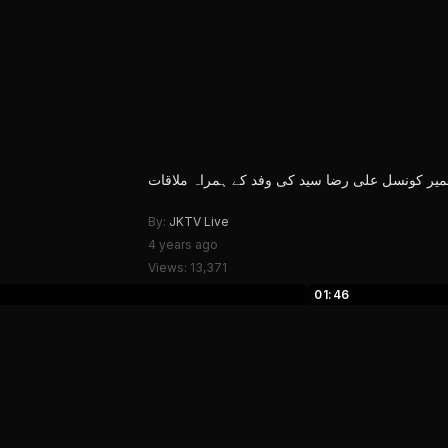
شمیر کونسل علی رضا سید کی وفد کے ہمراہ ملاقات
By:
JKTV Live
4 years ago
Views: 13,371
01:46