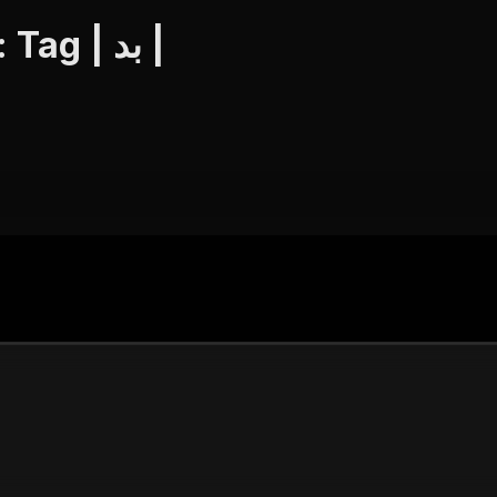
JKTV Live | Videos | Search: Tag | بد |