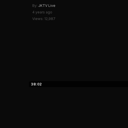
By:
JKTV Live
4 years ago
Views: 12,987
38:02