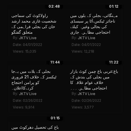
02:48
01:12
مہنگائی، بجلی کے بلوں میں
راولاکوٹ کی سماجی
ناجائز ٹیکس،آٹا پر سبسڈی
شخصیت غازی محمد ارشد
کی بحالی وغیرہ کیلئے
خان کی بجلی فراہمی کے
احتجاجی مظاہرہ جاری
متعلق گفتگو
By:
By:
JKTV Live
JKTV Live
Date: 04/01/2022
Date: 04/01/2022
Views: 15,035
Views: 12,218
11:44
11:22
باغ:غربی باغ چمن کوٹ بازار
بجلی کے بلات میں بےجا
میں بجلی کی بندش کے
ٹیکسز کے خلاف 21 فروری
خلاف عوام علاقہ کا
کو پرامن احتجاج
احتجاجی مظاہرہ۔۔۔
کرنےکااعلان۔
By:
By:
JKTV Live
JKTV Live
Date: 02/26/2022
Date: 02/26/2022
Views: 9,914
Views: 3,577
01:15
باغ کی تحصیل دھرکوٹ میں