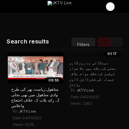
Search results
Filters
01:17
Sort by:
Display:
مہنگائی بے روزگاری
Results/Page:
بجلی کے بلات میں بلا جواز
ٹیکسز کے خلاف عوام علاقہ
جبوتہ کی شٹرڈاؤن ڈاون
09:55
ہڑتال
منڈھول:ریاست بھر کی طرح
By:
JKTV Live
وادی منڈھول میں بھی بجلی
Date: 04/01/2022
کے زائد بلات کے خلاف احتجاج
Views: 7,802
واجلاس
By:
JKTV Live
Date: 04/01/2022
Views: 13,115